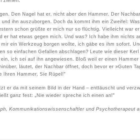
h ziehen.
ngen. Den Nagel hat er, nicht aber den Hammer. Der Nachbar
 und ihn auszuborgen. Doch da kommt ihm ein Zweifel: Was
tern schon grüßte er mich nur so flüchtig. Vielleicht war er 
nd er hat etwas gegen mich. Und was? Ich habe ihm nichts an
mir ein Werkzeug borgen wollte, ich gäbe es ihm sofort. U
 so einfachen Gefallen abschlagen? Leute wie dieser Kerl 
ein, ich sei auf ihn angewiesen. Bloß weil er einen Hammer h
 hinüber, läutet, der Nachbar öffnet, doch bevor er »Guten T
e Ihren Hammer, Sie Rüpel!”
zt er da mit seinem Bild in der Hand – enttäuscht und verzw
ßt ganz fest: „Nie wieder spreche ich einen an!”
oph, Kommunikationswissenschaftler und Psychotherapeut a