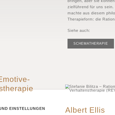
bringen, aber sie können
zielführend für uns sein
machte aus diesem phil
Therapieform: die Ratio
Siehe auch:
SCHEMATHERAPIE
Emotive-
s­therapie
Albert Ellis
UND EINSTELLUNGEN