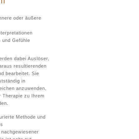
ll
innere oder äußere
terpretationen
 und Gefühle
erden dabei Auslöser,
raus resultierenden
 bearbeitet. Sie
tständig in
reichen anzuwenden,
 Therapie zu Ihrem
den.
turierte Methode und
es
t nachgewiesener