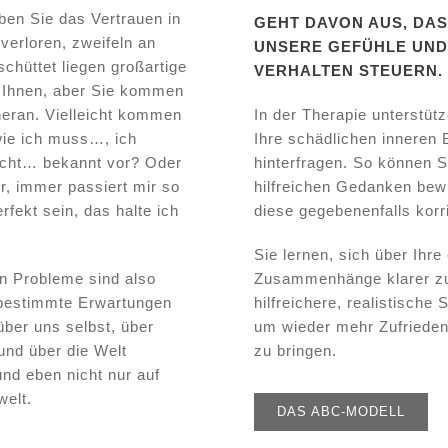
en Sie das Vertrauen in
GEHT DAVON AUS, DA
verloren, zweifeln an
UNSERE GEFÜHLE UND
schüttet liegen großartige
VERHALTEN STEUERN.
 Ihnen, aber Sie kommen
heran. Vielleicht kommen
In der Therapie unterstütz
ie ich muss…, ich
Ihre schädlichen inneren
nicht… bekannt vor? Oder
hinterfragen. So können Si
er, immer passiert mir so
hilfreichen Gedanken be
fekt sein, das halte ich
diese gegebenenfalls korr
Sie lernen, sich über Ihre
n Probleme sind also
Zusammenhänge klarer zu
 bestimmte Erwartungen
hilfreichere, realistische 
über uns selbst, über
um wieder mehr Zufriedenh
nd über die Welt
zu bringen.
nd eben nicht nur auf
elt.
DAS ABC-MODELL