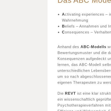
Das ABC Mode
A
ctivating experiences – 
Wahrnehmung
B
eliefs – Annahmen und In
C
onsequences – Verhalten
Anhand des
ABC-Modells
w
Bewertungsmuster und die da
Konsequenzen aufgedeckt und
lernen, das ABC-Modell selbs
unterschiedlichen Lebensbe
um so nach abgeschlossener
eigenen Therapeuten zu wer
Die
REVT
ist eine klar struk
ein wissenschaftlich geprüft
Psychotherapieverfahren mi